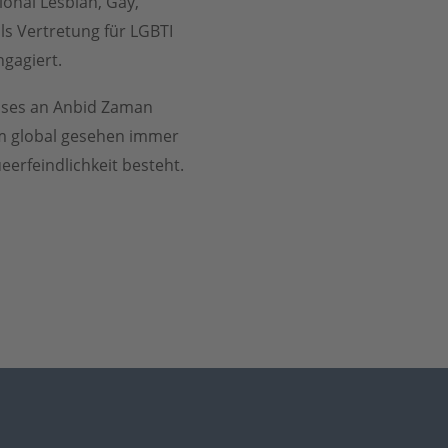
ional Lesbian, Gay,
als Vertretung für LGBTI
ngagiert.
eises an Anbid Zaman
em global gesehen immer
rfeindlichkeit besteht.