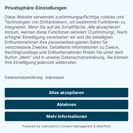
sie im Stadtarchiv über das Leben
bürgerlicher und ehrloser Frauen
und schrieb gemeinsam mit Sully
Roecken hierüber ein
Standardwerk.
MEHR ZUR PREISTRÄGERIN
2002
Wieland Speck
Wieland Speck ist seit Mitte der
70er-Jahre als Autor und Verleger