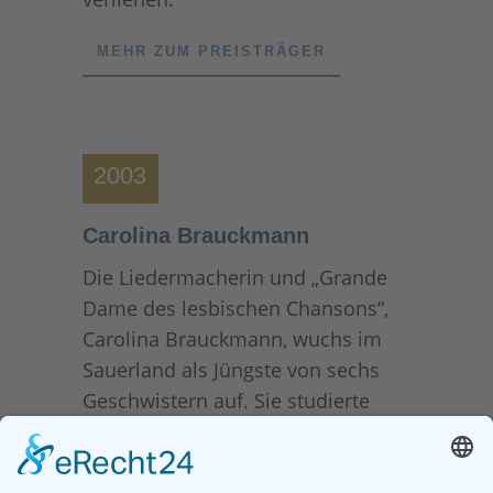
MEHR ZUM PREISTRÄGER
2003
Carolina Brauckmann
Die Liedermacherin und „Grande
Dame des lesbischen Chansons“,
Carolina Brauckmann, wuchs im
Sauerland als Jüngste von sechs
Geschwistern auf. Sie studierte
Germanistik, Geschichte und
Anglistik in Freiburg und lebt seit
1988 in Köln. In Freiburg forschte