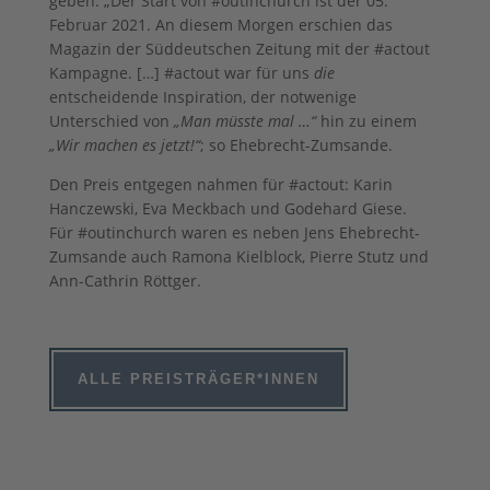
geben. „Der Start von #outinchurch ist der 05.
Februar 2021. An diesem Morgen erschien das
Magazin der Süddeutschen Zeitung mit der #actout
Kampagne. […] #actout war für uns
die
entscheidende Inspiration, der notwenige
Unterschied von
„Man müsste mal …“
hin zu einem
„Wir machen es jetzt!“
; so Ehebrecht-Zumsande.
Den Preis entgegen nahmen für #actout: Karin
Hanczewski, Eva Meckbach und Godehard Giese.
Für #outinchurch waren es neben Jens Ehebrecht-
Zumsande auch Ramona Kielblock, Pierre Stutz und
Ann-Cathrin Röttger.
ALLE PREISTRÄGER*INNEN